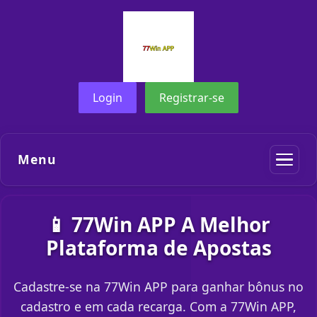
Login
Registrar-se
Menu
📱 77Win APP A Melhor
Plataforma de Apostas
Cadastre-se na 77Win APP para ganhar bônus no
cadastro e em cada recarga. Com a 77Win APP,