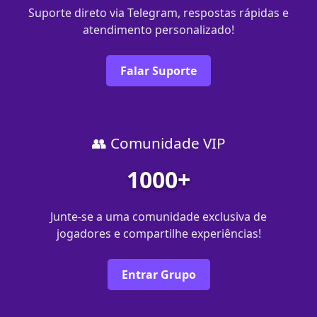
Suporte direto via Telegram, respostas rápidas e
atendimento personalizado!
Falar Suporte
👥 Comunidade VIP
1000+
Junte-se a uma comunidade exclusiva de
jogadores e compartilhe experiências!
Entrar Grupo