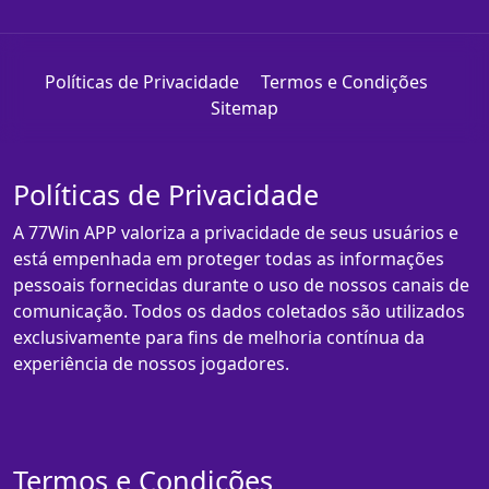
Políticas de Privacidade
Termos e Condições
Sitemap
Políticas de Privacidade
A 77Win APP valoriza a privacidade de seus usuários e
está empenhada em proteger todas as informações
pessoais fornecidas durante o uso de nossos canais de
comunicação. Todos os dados coletados são utilizados
exclusivamente para fins de melhoria contínua da
experiência de nossos jogadores.
Termos e Condições