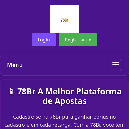
Login
Registrar-se
Menu
📱 78Br A Melhor Plataforma
de Apostas
Cadastre-se na 78Br para ganhar bônus no
cadastro e em cada recarga. Com a 78Br, você tem