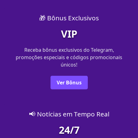
🎁 Bônus Exclusivos
VIP
Receba bônus exclusivos do Telegram,
promoções especiais e códigos promocionais
únicos!
Ver Bônus
📢 Notícias em Tempo Real
24/7