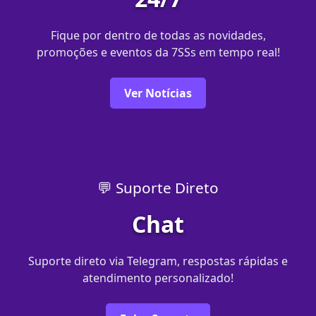
Fique por dentro de todas as novidades,
promoções e eventos da 7SSs em tempo real!
Ver Notícias
💬 Suporte Direto
Chat
Suporte direto via Telegram, respostas rápidas e
atendimento personalizado!