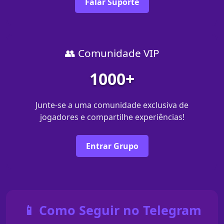
Falar Suporte
👥 Comunidade VIP
1000+
Junte-se a uma comunidade exclusiva de
jogadores e compartilhe experiências!
Entrar Grupo
📱 Como Seguir no Telegram