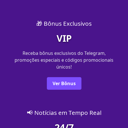
🎁 Bônus Exclusivos
VIP
Receba bônus exclusivos do Telegram,
promoções especiais e códigos promocionais
únicos!
Ver Bônus
📢 Notícias em Tempo Real
24/7