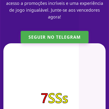
acesso a promoções incríveis e uma experiência
de jogo inigualável. Junte-se aos vencedores
agora!
SEGUIR NO TELEGRAM