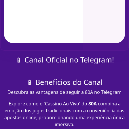
📱 Canal Oficial no Telegram!
📱 Benefícios do Canal
Descubra as vantagens de seguir a 80A no Telegram
Explore como o 'Cassino Ao Vivo' do
80A
combina a
emoção dos jogos tradicionais com a conveniência das
apostas online, proporcionando uma experiência única
imersiva.