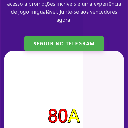
acesso a promoções incríveis e uma experiência
de jogo inigualável. Junte-se aos vencedores
agora!
SEGUIR NO TELEGRAM