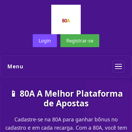
Login
Registrar-se
Menu
📱 80A A Melhor Plataforma
de Apostas
Cadastre-se na 80A para ganhar bônus no
cadastro e em cada recarga. Com a 80A, você tem