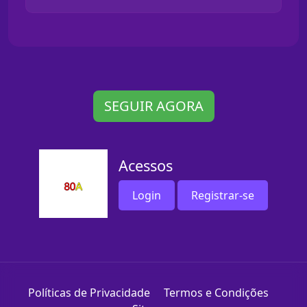
SEGUIR AGORA
Acessos
Login
Registrar-se
Políticas de Privacidade
Termos e Condições