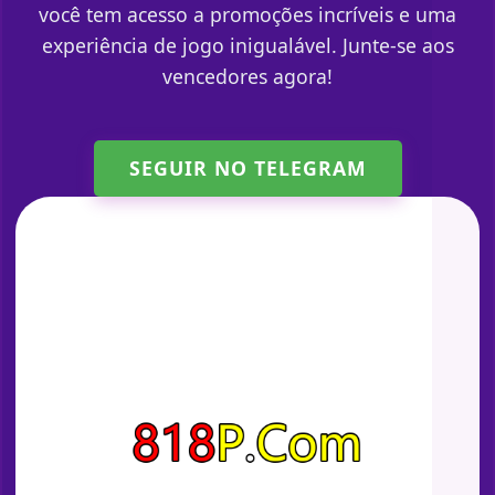
você tem acesso a promoções incríveis e uma
experiência de jogo inigualável. Junte-se aos
vencedores agora!
SEGUIR NO TELEGRAM