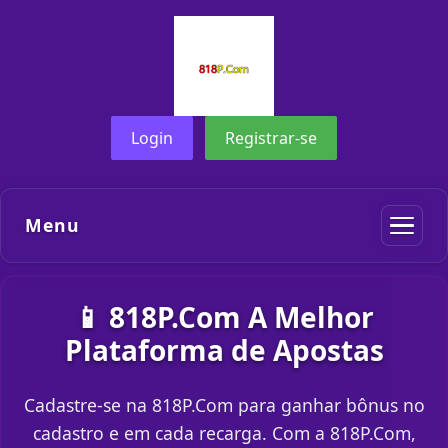
Login
Registrar-se
Menu
📱 818P.Com A Melhor
Plataforma de Apostas
Cadastre-se na 818P.Com para ganhar bônus no
cadastro e em cada recarga. Com a 818P.Com,