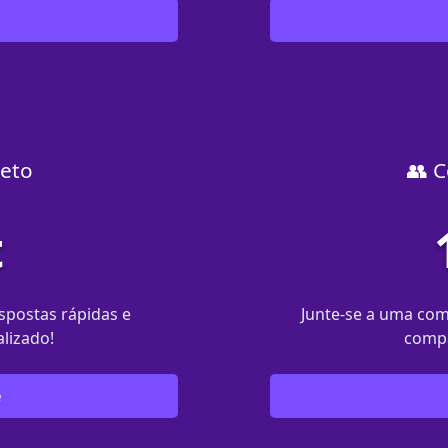
reto
👥 
t
espostas rápidas e
Junte-se a uma com
lizado!
compa
e