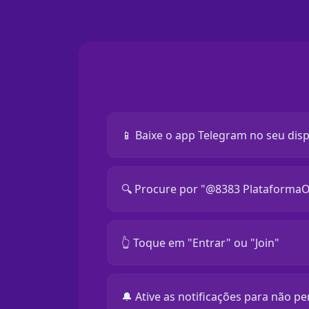
📱 Baixe o app Telegram no seu disp
🔍 Procure por "@8383 PlataformaOf
👆 Toque em "Entrar" ou "Join"
🔔 Ative as notificações para não p