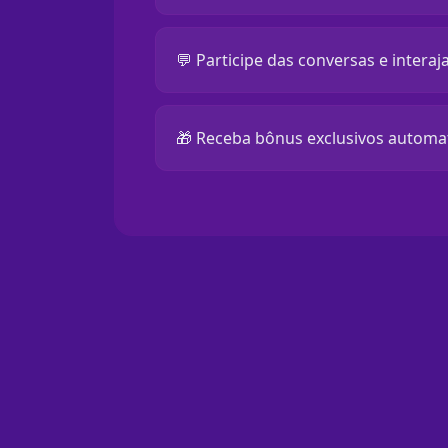
💬 Participe das conversas e interaj
🎁 Receba bônus exclusivos autom