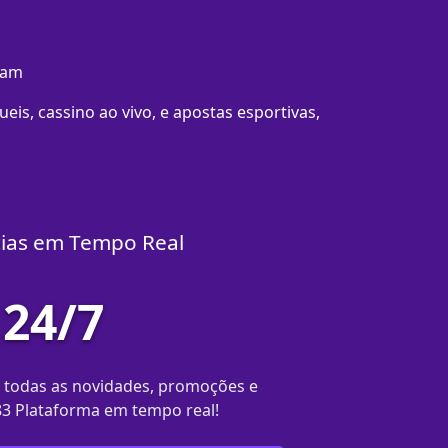
ram
is, cassino ao vivo, e apostas esportivas,
cias em Tempo Real
24/7
e todas as novidades, promoções e
83 Plataforma em tempo real!