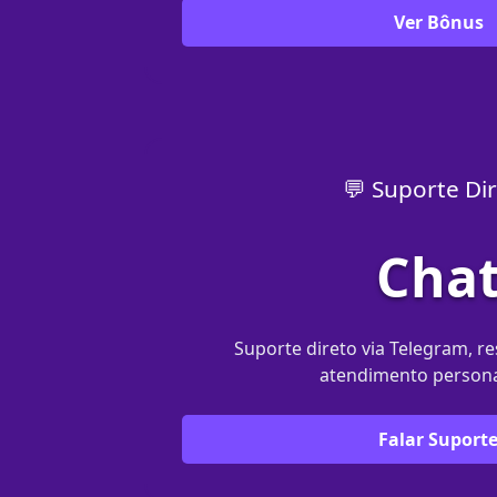
Ver Bônus
💬 Suporte Di
Cha
Suporte direto via Telegram, r
atendimento persona
Falar Suport