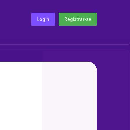
Login
Registrar-se