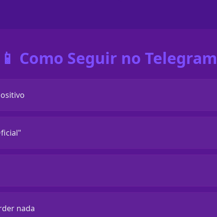
📱 Como Seguir no Telegram
ositivo
icial"
erder nada