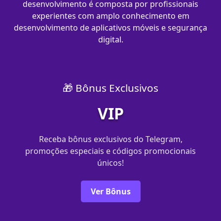
desenvolvimento é composta por profissionais
experientes com amplo conhecimento em
desenvolvimento de aplicativos móveis e segurança
digital.
🎁 Bônus Exclusivos
VIP
Receba bônus exclusivos do Telegram,
promoções especiais e códigos promocionais
únicos!
Ver Bônus