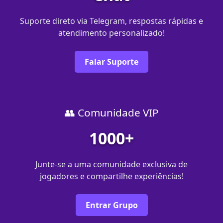
Suporte direto via Telegram, respostas rápidas e
atendimento personalizado!
Falar Suporte
👥 Comunidade VIP
1000+
Junte-se a uma comunidade exclusiva de
jogadores e compartilhe experiências!
Entrar Grupo