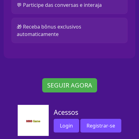
💬 Participe das conversas e interaja
🎁 Receba bônus exclusivos
automaticamente
SEGUIR AGORA
Acessos
Login
Registrar-se