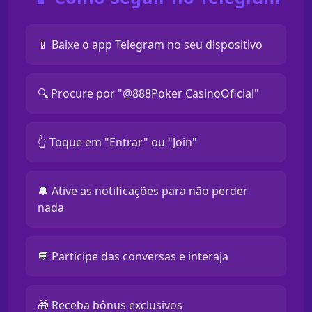
📱 Baixe o app Telegram no seu dispositivo
🔍 Procure por "@888Poker CasinoOficial"
👆 Toque em "Entrar" ou "Join"
🔔 Ative as notificações para não perder
nada
💬 Participe das conversas e interaja
🎁 Receba bônus exclusivos