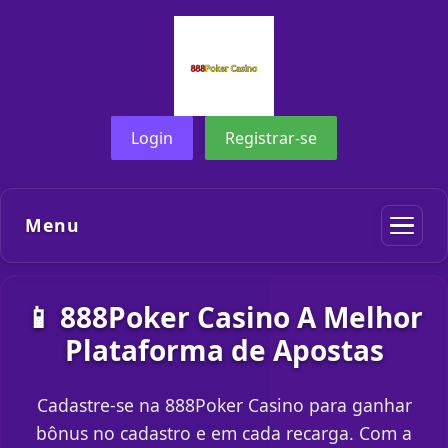
Login
Registrar-se
Menu
📱 888Poker Casino A Melhor
Plataforma de Apostas
Cadastre-se na 888Poker Casino para ganhar
bônus no cadastro e em cada recarga. Com a