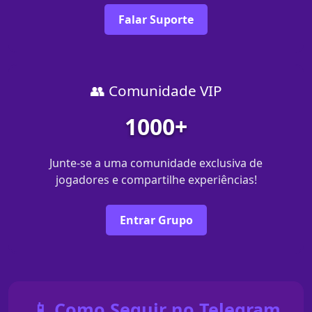
Falar Suporte
👥 Comunidade VIP
1000+
Junte-se a uma comunidade exclusiva de
jogadores e compartilhe experiências!
Entrar Grupo
📱 Como Seguir no Telegram