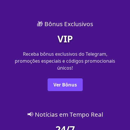
🎁 Bônus Exclusivos
VIP
Receba bônus exclusivos do Telegram,
promoções especiais e códigos promocionais
únicos!
Ver Bônus
📢 Notícias em Tempo Real
24/7