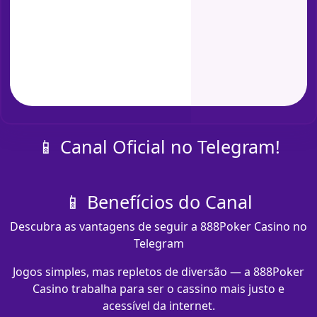
📱 Canal Oficial no Telegram!
📱 Benefícios do Canal
Descubra as vantagens de seguir a 888Poker Casino no
Telegram
Jogos simples, mas repletos de diversão — a 888Poker
Casino trabalha para ser o cassino mais justo e
acessível da internet.