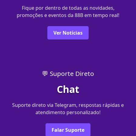
Fique por dentro de todas as novidades,
promoções e eventos da 88B em tempo real!
Ver Notícias
💬 Suporte Direto
Chat
Suporte direto via Telegram, respostas rápidas e
atendimento personalizado!
Falar Suporte