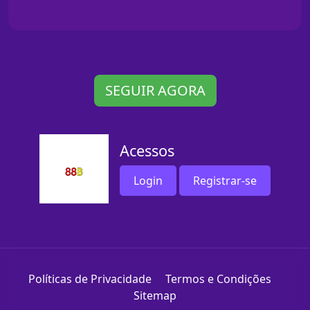
SEGUIR AGORA
Acessos
Login
Registrar-se
Políticas de Privacidade
Termos e Condições
Sitemap