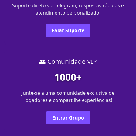
Suporte direto via Telegram, respostas rápidas e
atendimento personalizado!
Falar Suporte
👥 Comunidade VIP
1000+
Junte-se a uma comunidade exclusiva de
jogadores e compartilhe experiências!
Entrar Grupo