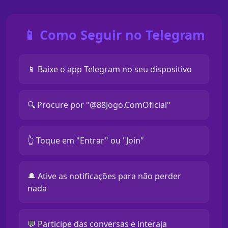
📱 Como Seguir no Telegram
📱 Baixe o app Telegram no seu dispositivo
🔍 Procure por "@88Jogo.ComOficial"
👆 Toque em "Entrar" ou "Join"
🔔 Ative as notificações para não perder
nada
💬 Participe das conversas e interaja