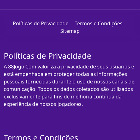
Políticas de Privacidade
Termos e Condições
Sitemap
Políticas de Privacidade
A 88Jogo.Com valoriza a privacidade de seus usuários e
está empenhada em proteger todas as informações
pessoais fornecidas durante o uso de nossos canais de
comunicação. Todos os dados coletados são utilizados
exclusivamente para fins de melhoria contínua da
experiência de nossos jogadores.
Termos e Condições