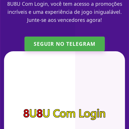
8U8U Com Login, você tem acesso a promoções
incríveis e uma experiência de jogo inigualável.
Junte-se aos vencedores agora!
SEGUIR NO TELEGRAM