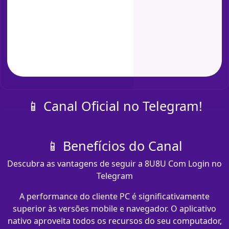
📱 Canal Oficial no Telegram!
📱 Benefícios do Canal
Descubra as vantagens de seguir a 8U8U Com Login no
Telegram
A performance do cliente PC é significativamente
superior às versões mobile e navegador. O aplicativo
nativo aproveita todos os recursos do seu computador,