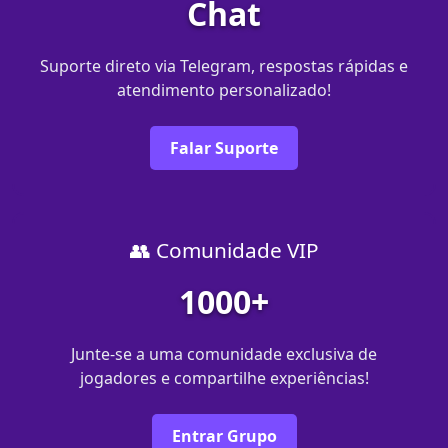
Chat
Suporte direto via Telegram, respostas rápidas e
atendimento personalizado!
Falar Suporte
👥 Comunidade VIP
1000+
Junte-se a uma comunidade exclusiva de
jogadores e compartilhe experiências!
Entrar Grupo