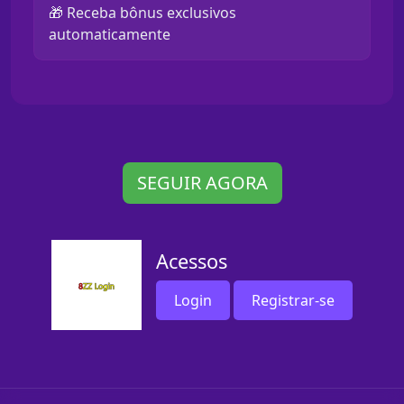
🎁 Receba bônus exclusivos
automaticamente
SEGUIR AGORA
Acessos
Login
Registrar-se