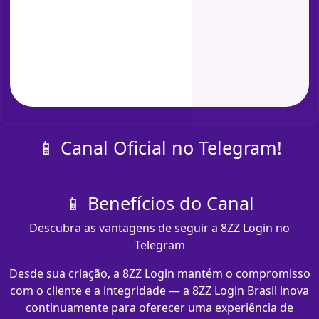
📱 Canal Oficial no Telegram!
📱 Benefícios do Canal
Descubra as vantagens de seguir a 8ZZ Login no
Telegram
Desde sua criação, a 8ZZ Login mantém o compromisso
com o cliente e a integridade — a 8ZZ Login Brasil inova
continuamente para oferecer uma experiência de