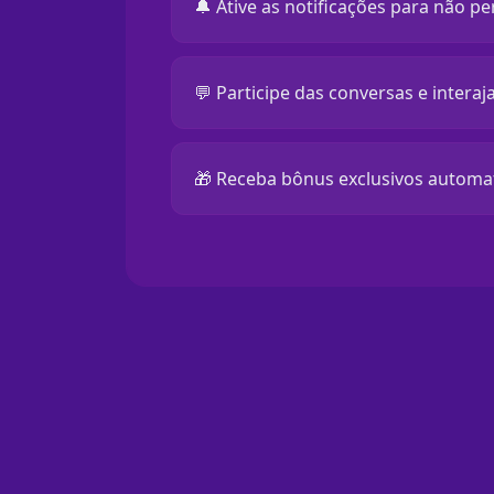
🔔 Ative as notificações para não p
💬 Participe das conversas e interaj
🎁 Receba bônus exclusivos autom