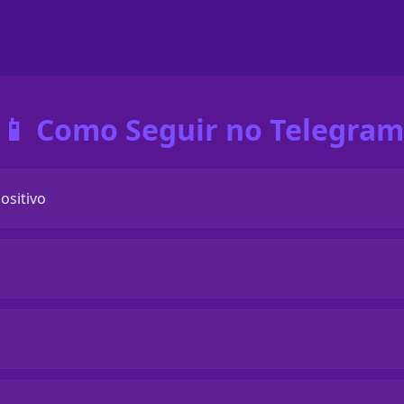
📱 Como Seguir no Telegram
ositivo