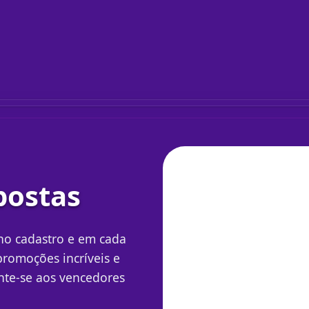
postas
no cadastro e em cada
promoções incríveis e
unte-se aos vencedores