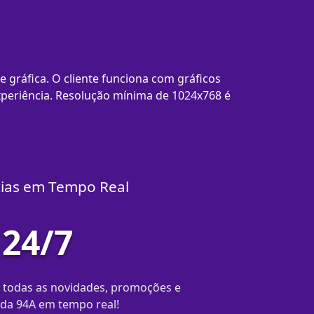
gráfica. O cliente funciona com gráficos
xperiência. Resolução mínima de 1024x768 é
cias em Tempo Real
24/7
e todas as novidades, promoções e
 da 94A em tempo real!