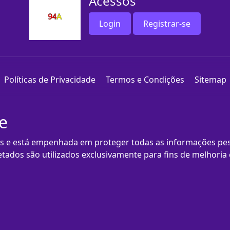
Acessos
Login
Registrar-se
Políticas de Privacidade
Termos e Condições
Sitemap
de
ios e está empenhada em proteger todas as informações pe
tados são utilizados exclusivamente para fins de melhoria