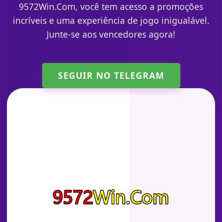
9572Win.Com, você tem acesso a promoções
incríveis e uma experiência de jogo inigualável.
Junte-se aos vencedores agora!
SEGUIR NO TELEGRAM