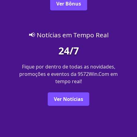
Ver Bônus
📢 Notícias em Tempo Real
24/7
Fique por dentro de todas as novidades,
promoções e eventos da 9572Win.Com em
tempo real!
Ver Notícias