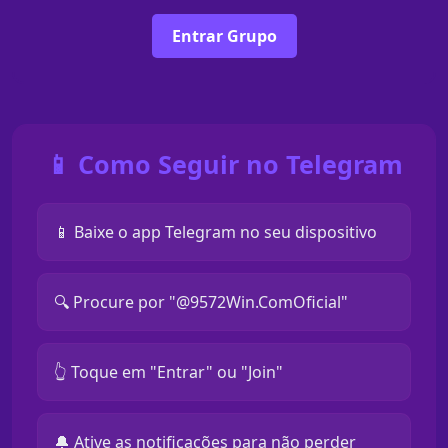
Entrar Grupo
📱 Como Seguir no Telegram
📱 Baixe o app Telegram no seu dispositivo
🔍 Procure por "@9572Win.ComOficial"
👆 Toque em "Entrar" ou "Join"
🔔 Ative as notificações para não perder