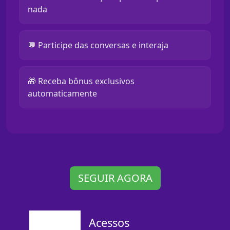
nada
💬 Participe das conversas e interaja
🎁 Receba bônus exclusivos
automaticamente
SEGUIR AGORA
Acessos