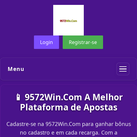
Login
Registrar-se
Menu
📱 9572Win.Com A Melhor
Plataforma de Apostas
Cadastre-se na 9572Win.Com para ganhar bônus
no cadastro e em cada recarga. Com a