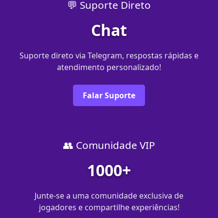
💬 Suporte Direto
Chat
Suporte direto via Telegram, respostas rápidas e
atendimento personalizado!
Falar Suporte
👥 Comunidade VIP
1000+
Junte-se a uma comunidade exclusiva de
jogadores e compartilhe experiências!