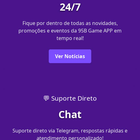
24/7
Fique por dentro de todas as novidades,
promoções e eventos da 95B Game APP em
tempo real!
Ver Notícias
💬 Suporte Direto
Chat
Suporte direto via Telegram, respostas rápidas e
atendimento personalizado!