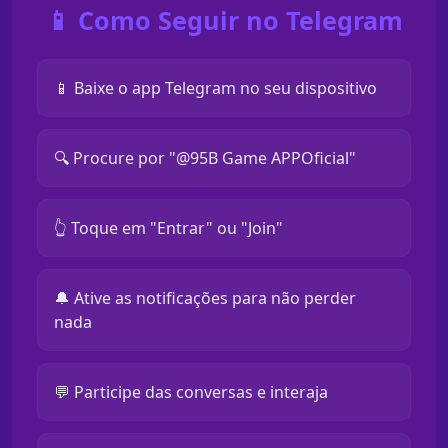
📱 Como Seguir no Telegram
📱 Baixe o app Telegram no seu dispositivo
🔍 Procure por "@95B Game APPOficial"
👆 Toque em "Entrar" ou "Join"
🔔 Ative as notificações para não perder
nada
💬 Participe das conversas e interaja